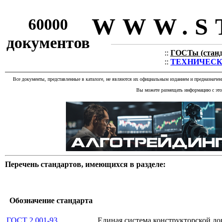
WWW.S
60000
документов
::
ГОСТы (станда
::
ТЕХНИЧЕСКИЕ
Все документы, представленные в каталоге, не являются их официальным изданием и предназначе
Вы можете размещать информацию с этог
Перечень стандартов, имеющихся в разделе:
Обозначение стандарта
ГОСТ 2.001-93
Единая система конструкторской д