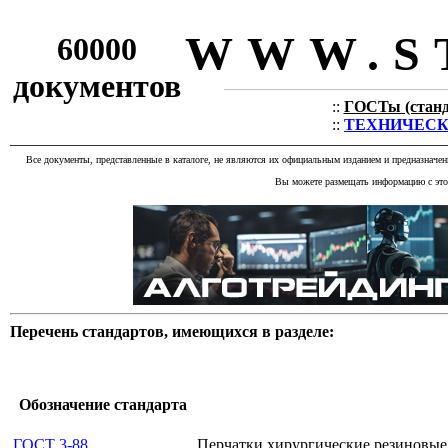
WWW.S
60000
документов
::
ГОСТы (станда
::
ТЕХНИЧЕСКИЕ
Все документы, представленные в каталоге, не являются их официальным изданием и предназначе
Вы можете размещать информацию с этог
Перечень стандартов, имеющихся в разделе:
Обозначение стандарта
ГОСТ 3-88
Перчатки хирургические резиновые