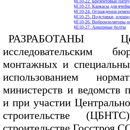
§Е10-22. Брезентовые патру
§Е10-23. Каркасы для ячей
§Е10-24. Ограждения ремен
§Е10-25. Подставки, площа
§Е10-26. Виброизоляторы 
§Е10-27. Анкерные болты
РАЗРАБОТАНЫ Цен
исследовательским б
монтажных и специальны
использованием норма
министерств и ведомств 
и при участии Центрально
строительстве (ЦБ
строительстве Госстроя С