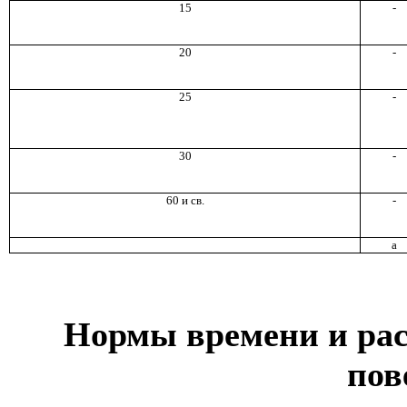
15
-
20
-
25
-
30
-
60 и св.
-
а
Нормы времени и рас
пов