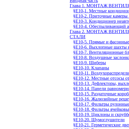
Вводная часть
Глава 1. МОНТАЖ ВЕНТ
§Е10-1. Местные кондицио
§Е10-2. Приточные камеры 
§Е10-3. Кондиционер неа
§Е10-4. Обеспыливающий а
Глава 2. МОНТАЖ ВЕНТ
СТАЛИ
§Е10-5. Прямые и фасонны
§Е10-6. Выхлопные шахты н
§Е10-7. Вентиляционные бл
§Е10-8. Воздушные заслонк
§Е10-9. Шиберы
§Е10-10. Клапаны
§Е10-11. Воздухораспредел
§Е10-12. Местные отсосы о
§Е10-13. Дефлекторы, выхл
§Е10-14. Панели равномерн
§Е10-15. Раздаточные коро
§Е10-16. Жалюзийные реше
§Е10-17. Фильтры рулонны
§Е10-18. Фильтры ячейковы
§Е10-19. Циклоны и скруб
§Е10-20. Шумоглушители
§Е10-21. Герметические дв