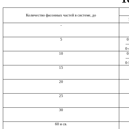
Количество фасонных частей в системе, до
-
5
0
---
0-
10
0
---
0-
15
20
25
30
60 и св.