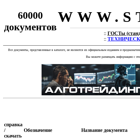
WWW.S
60000
документов
::
ГОСТы (станда
::
ТЕХНИЧЕСКИЕ
Все документы, представленные в каталоге, не являются их официальным изданием и предназначе
Вы можете размещать информацию с этог
справка
/
Обозначение
Название документа
скачать