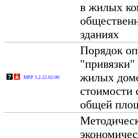
в жилых ко
обществен
зданиях
Порядок оп
"привязки"
жилых домо
МРР 3.2.22.02-00
стоимости с
общей площ
Методическ
экономиче