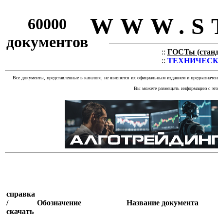
WWW.S
60000
документов
::
ГОСТы (станда
::
ТЕХНИЧЕСКИЕ
Все документы, представленные в каталоге, не являются их официальным изданием и предназначе
Вы можете размещать информацию с этог
справка
/
Обозначение
Название документа
скачать