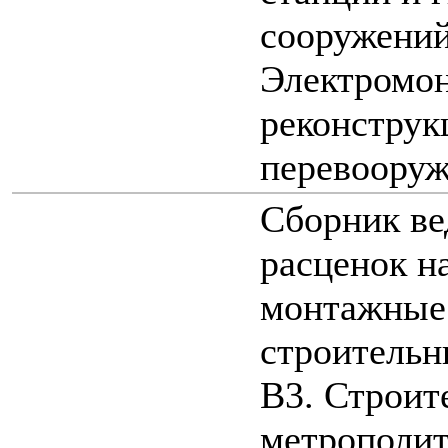
сооружений
Электромо
реконструк
перевоору
Сборник ве
расценок н
монтажные 
строительн
В3. Строит
метрополит