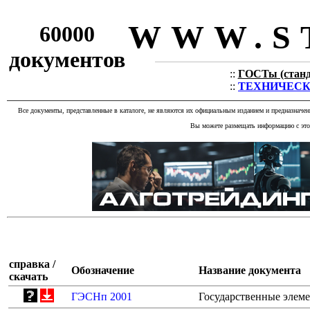
WWW.S
60000
документов
::
ГОСТы (станда
::
ТЕХНИЧЕСКИЕ
Все документы, представленные в каталоге, не являются их официальным изданием и предназначе
Вы можете размещать информацию с этог
справка /
Обозначение
Название документа
скачать
ГЭСНп 2001
Государственные элем