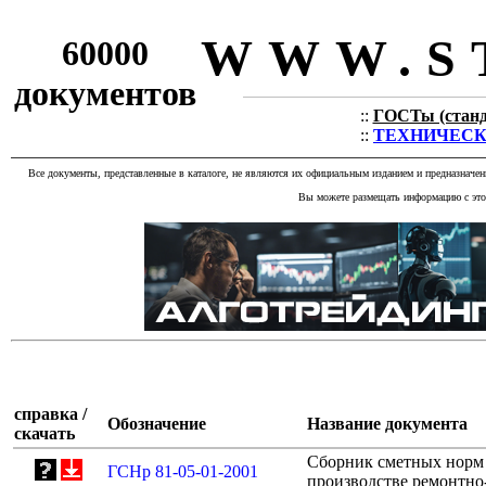
WWW.S
60000
документов
::
ГОСТы (станда
::
ТЕХНИЧЕСКИЕ
Все документы, представленные в каталоге, не являются их официальным изданием и предназначе
Вы можете размещать информацию с этог
справка /
Обозначение
Название документа
скачать
Сборник сметных норм 
ГСНр 81-05-01-2001
производстве ремонтно