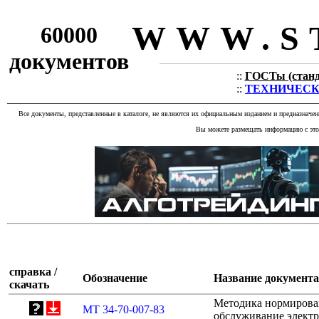
WWW.S
60000
документов
::
ГОСТы (станда
::
ТЕХНИЧЕСКИЕ
Все документы, представленные в каталоге, не являются их официальным изданием и предназначе
Вы можете размещать информацию с этог
справка /
Обозначение
Название документа
скачать
Методика нормирован
МТ 34-70-007-83
обслуживание электр