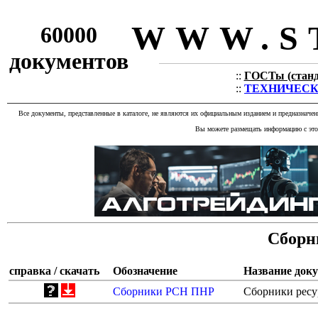
WWW.S
60000
документов
::
ГОСТы (станда
::
ТЕХНИЧЕСКИЕ
Все документы, представленные в каталоге, не являются их официальным изданием и предназначе
Вы можете размещать информацию с этог
Сборн
справка / скачать
Обозначение
Название док
Сборники РСН ПНР
Сборники ресу