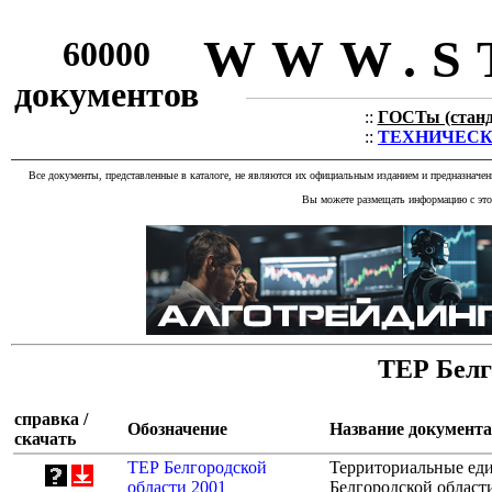
WWW.S
60000
документов
::
ГОСТы (станда
::
ТЕХНИЧЕСКИЕ
Все документы, представленные в каталоге, не являются их официальным изданием и предназначе
Вы можете размещать информацию с этог
ТЕР Белг
справка /
Обозначение
Название документа
скачать
ТЕР Белгородской
Территориальные еди
области 2001
Белгородской област