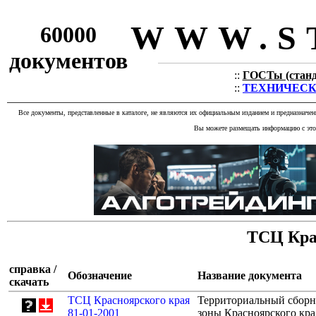
WWW.S
60000
документов
::
ГОСТы (станда
::
ТЕХНИЧЕСКИЕ
Все документы, представленные в каталоге, не являются их официальным изданием и предназначе
Вы можете размещать информацию с этог
ТСЦ Кра
справка /
Обозначение
Название документа
скачать
ТСЦ Красноярского края
Территориальный сборни
81-01-2001
зоны Красноярского кра