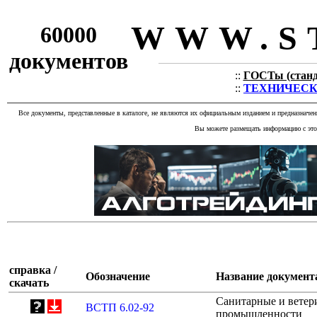
WWW.S
60000
документов
::
ГОСТы (станда
::
ТЕХНИЧЕСКИЕ
Все документы, представленные в каталоге, не являются их официальным изданием и предназначе
Вы можете размещать информацию с этог
справка /
Обозначение
Название документ
скачать
Санитарные и ветер
ВСТП 6.02-92
промышленности