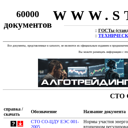
WWW.S
60000
документов
::
ГОСТы (станда
::
ТЕХНИЧЕСКИЕ
Все документы, представленные в каталоге, не являются их официальным изданием и предназначе
Вы можете размещать информацию с этог
СТО 
справка /
Обозначение
Название документа
скачать
СТО СО-ЦДУ ЕЭС 001-
Нормы участия энерг
2005
вторичном регулиров