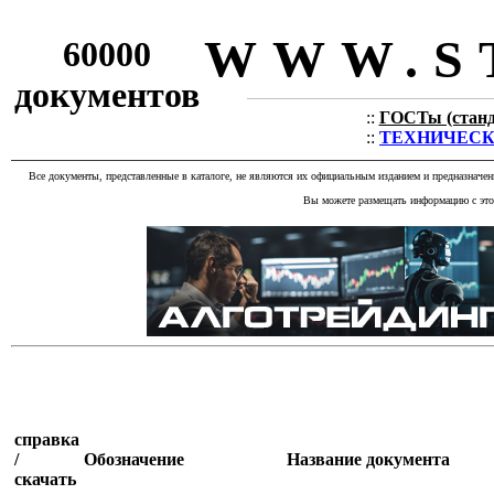
WWW.S
60000
документов
::
ГОСТы (станда
::
ТЕХНИЧЕСКИЕ
Все документы, представленные в каталоге, не являются их официальным изданием и предназначе
Вы можете размещать информацию с этог
справка
/
Обозначение
Название документа
скачать